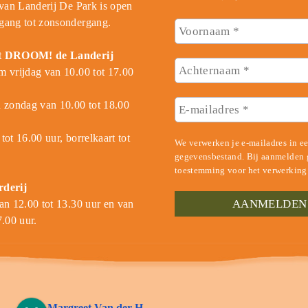
 van Landerij De Park is open
gang tot zonsondergang.
t DROOM! de Landerij
 vrijdag van 10.00 tot 17.00
 zondag van 10.00 tot 18.00
tot 16.00 uur, borrelkaart tot
We verwerken je e-mailadres in e
gegevensbestand. Bij aanmelden g
toestemming voor het verwerking
rderij
an 12.00 tot 13.30 uur en van
7.00 uur.
Margreet Van der H.