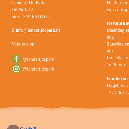
Landerij De Park
Het terrein
De Park 12
van zonsop
6661 NW Elst (Gld)
Restauran
E
info@landerijdepark.nl
Maandag t/m
uur.
Volg ons op:
Zaterdag en
uur.
Lunchkaart 
@landerijdepark
16.30 uur.
@landerijdepark
Kinderboe
Dagelijks v
14.15 tot 1
Gerda R.