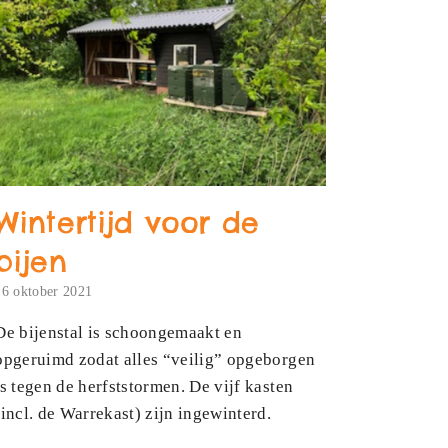
Wintertijd voor de
bijen
16 oktober 2021
De bijenstal is schoongemaakt en
opgeruimd zodat alles “veilig” opgeborgen
is tegen de herfststormen. De vijf kasten
(incl. de Warrekast) zijn ingewinterd.