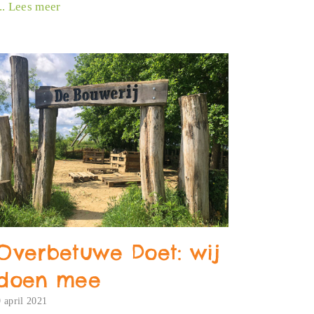
... Lees meer
Overbetuwe Doet: wij
doen mee
9 april 2021