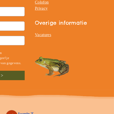
Colofon
Privacy
Overige informatie
Vacatures
en
eef je
 van gegevens.
Jasmin T.