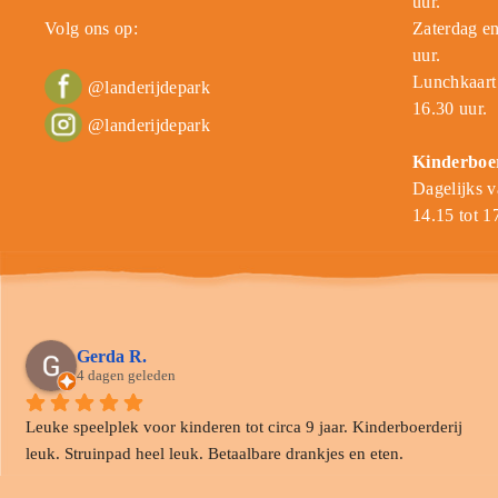
uur.
Volg ons op:
Zaterdag en
uur.
Lunchkaart 
@landerijdepark
16.30 uur.
@landerijdepark
Kinderboe
Dagelijks v
14.15 tot 1
Gerda R.
4 dagen geleden
Leuke speelplek voor kinderen tot circa 9 jaar. Kinderboerderij 
leuk. Struinpad heel leuk. Betaalbare drankjes en eten.