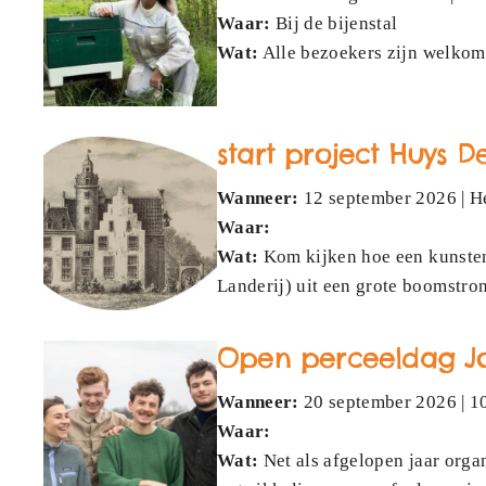
Waar:
Bij de bijenstal
Wat:
Alle bezoekers zijn welkom
start project Huys D
Wanneer:
12 september 2026 | H
Waar:
Wat:
Kom kijken hoe een kunstena
Landerij) uit een grote boomstro
Open perceeldag J
Wanneer:
20 september 2026 | 10
Waar:
Wat:
Net als afgelopen jaar org