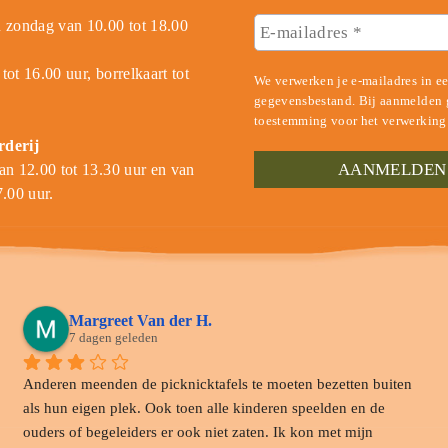
 zondag van 10.00 tot 18.00
tot 16.00 uur, borrelkaart tot
We verwerken je e-mailadres in e
gegevensbestand. Bij aanmelden g
toestemming voor het verwerking
rderij
an 12.00 tot 13.30 uur en van
7.00 uur.
Margreet Van der H.
7 dagen geleden
Anderen meenden de picknicktafels te moeten bezetten buiten 
als hun eigen plek. Ook toen alle kinderen speelden en de 
ouders of begeleiders er ook niet zaten. Ik kon met mijn 