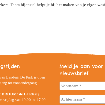
ers. Team bijenstal helpt je bij het maken van je eigen wasf
gstijden
Meld je aan voor
nieuwsbrief
 van Landerij De Park is open
gang tot zonsondergang.
t DROOM! de Landerij
 vrijdag van 10.00 tot 17.00