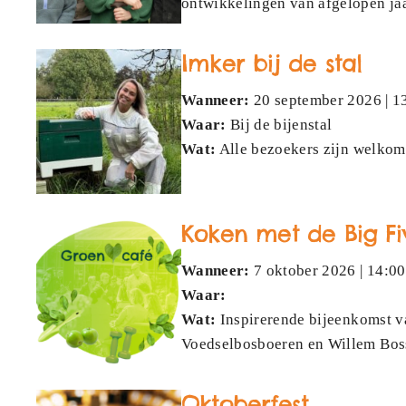
ontwikkelingen van afgelopen jaar
Imker bij de stal
Wanneer:
20 september 2026 | 13
Waar:
Bij de bijenstal
Wat:
Alle bezoekers zijn welkom
Koken met de Big Fi
Wanneer:
7 oktober 2026 | 14:00
Waar:
Wat:
Inspirerende bijeenkomst va
Voedselbosboeren en Willem Bossc
Oktoberfest