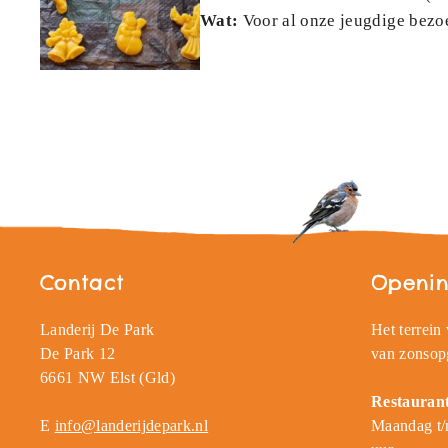
Wat:
Voor al onze jeugdige bezoek
Contact
Openin
Landerij De Park
Het terrein
De Park 12
van zonsop
6661 NW Elst (Gld)
Restauran
E
info@landerijdepark.nl
Maandag t/m