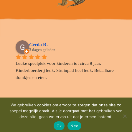
Gerda R.
3 dagen geleden
Leuke speelplek voor kinderen tot circa 9 jaar. 
Kinderboerderij leuk. Struinpad heel leuk. Betaalbare 
drankjes en eten.
We gebruiken cookies om ervoor te zorgen dat onze site zo
Margreet Van der H.
soepel mogelijk draait. Als je doorgaat met het gebruiken van
6 dagen geleden
deze site, gaan we ervan uit dat je ermee instemt.
Ok
Nee
Anderen meenden de picknicktafels te moeten 