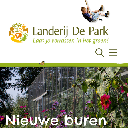
Ga
naar
de
inhoud
Menu
Nieuwe buren