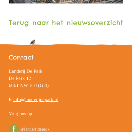
Terug naar het nieuwsoverzicht
Contact
Landerij De Park
De Park 12
6661 NW Elst (Gld)
E
info@landerijdepark.nl
Volg ons op:
@landerijdepark