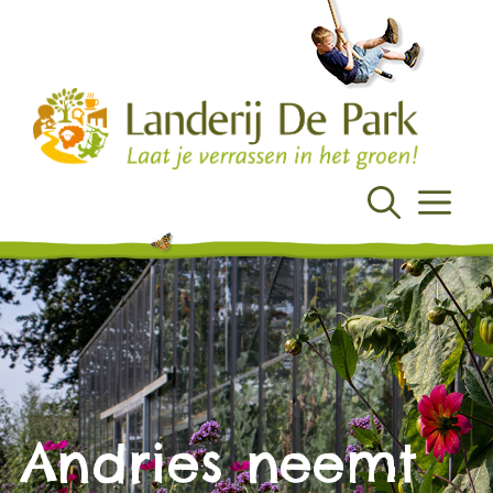
Ga
naar
de
inhoud
Menu
Andries neemt